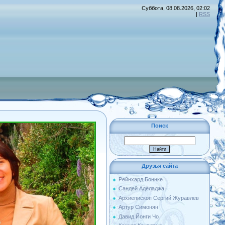
Суббота, 08.08.2026, 02:02
|
RSS
Поиск
Друзья сайта
Рейнхард Боннке
Сандей Аделаджа
Архиепископ Сергий Журавлев
Артур Симонян
Давид Йонги Чо