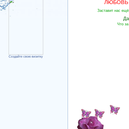
ЛЮБОВЬ
Заставит нас ещё
Да
Что за
Который зат
Уже пролож
Разбиты в
Создайте свою визитку
Как каме
Всего ли