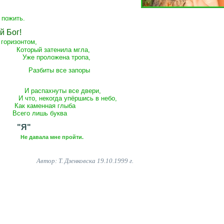
 пожить.
й Бог!
 горизонтом,
енила мгла,
ена тропа,
се запоры
И распахнуты все двери,
И что, некогда упёршись
в небо,
нная глыба
шь буква
"Я"
Не давала мне пройти.
Автор: Т. Дзенковска
19.10.1999 г.