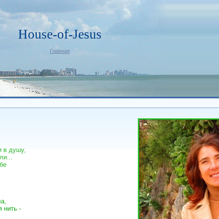
House-of-Jesus
Главная
и
в душу,
ли...
ебе
а,
 нить -