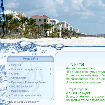
Меню сайта
Ну и что!
Главная
Что нет во мне того,
Огненные свидетельства
Что силою впихнуть хотел
Стихи
Уставшую от отчаянья и бо
Фотоальбом
Не разобралась я ещё в с
И не умею жить красиво.
Проповеди Рейнхарда Бонке
МОЛИТВА ЗА ВАС
Ну и пусть!
Наши контакты
И в нём не будет
Услуги по строительству
Всего, о чём мечтать хотел
Но крепко втрое скрученная
Vitaly Et Tania D'zenkovsky