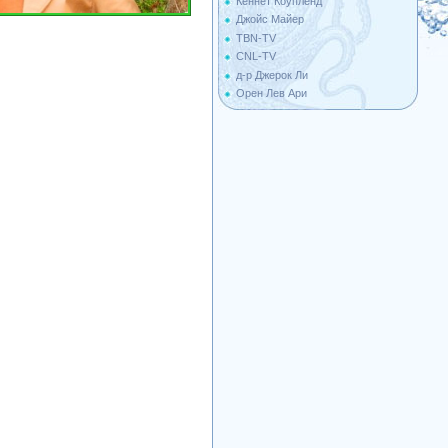
Кеннет Коупленд
Джойс Майер
TBN-TV
CNL-TV
д-р Джерок Ли
Орен Лев Ари